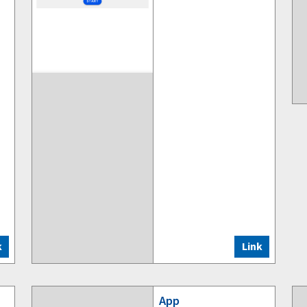
k
Link
App