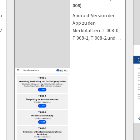
008)
u
Android-Version der
App zu den
2
Merkblättern T 008-0,
T 008-1, T 008-2 und T
008-3