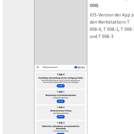
008)
iOS-Version der App z
den Merkblättern T
008-0, T 008-1, T 008-
und T 008-3