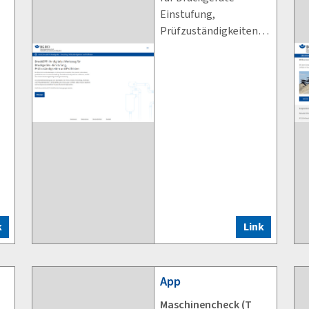
Einstufung,
Prüfzuständigkeiten
und Prüffristen
k
Link
App
Maschinencheck (T