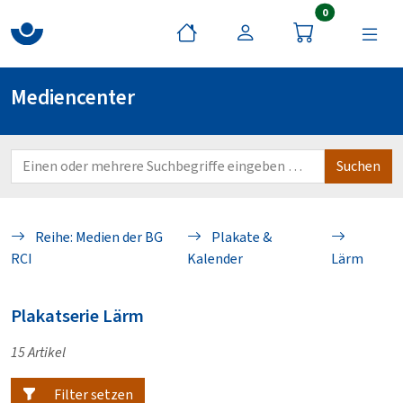
Artikel im War
0
Mediencenter
Reihe: Medien der BG
Plakate &
RCI
Kalender
Lärm
Plakatserie Lärm
15 Artikel
Filter setzen