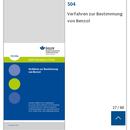
504
Verfahren zur Bestimmung
von Benzol
geladen
27 / 60