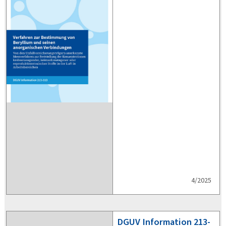
Konzentrationen
krebserzeugender,
keimzellmutagener oder
reproduktionstoxischer
Stoffe in der Luft in
Arbeitsbereichen
4/2025
DGUV
Information 213-