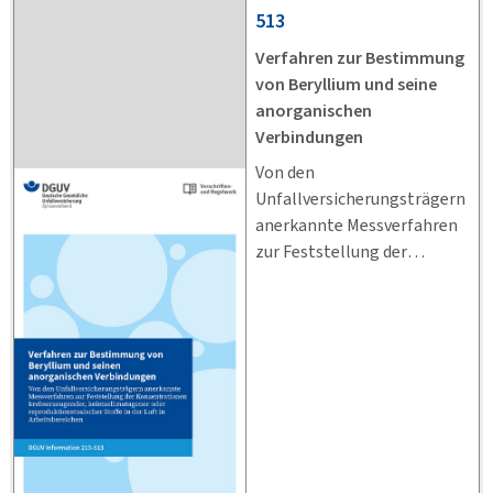
513
Verfahren zur Bestimmung
von Beryllium und seine
anorganischen
Verbindungen
Von den
Unfallversicherungsträgern
anerkannte Messverfahren
zur Feststellung der
Konzentrationen
krebserzeugender,
keimzellmutagener oder
reproduktionstoxischer
Stoffe in der Luft in
Arbeitsbereichen