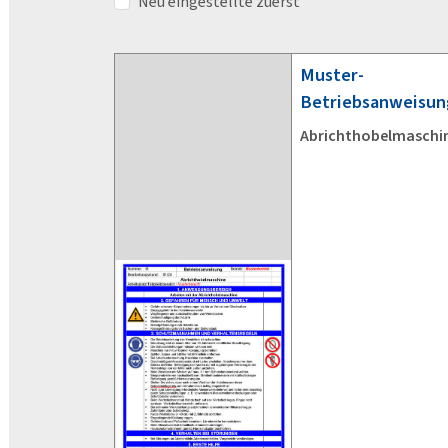
Neu eingestellte zuerst
Muster-
Betriebsanweisun
Abrichthobelmaschi