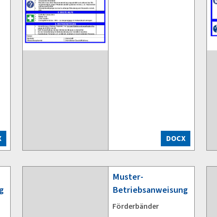
X
DOCX
Muster-
g
Betriebsanweisung
Förderbänder