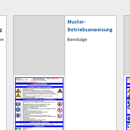
Muster-
g
Betriebsanweisung
ne
Bandsäge