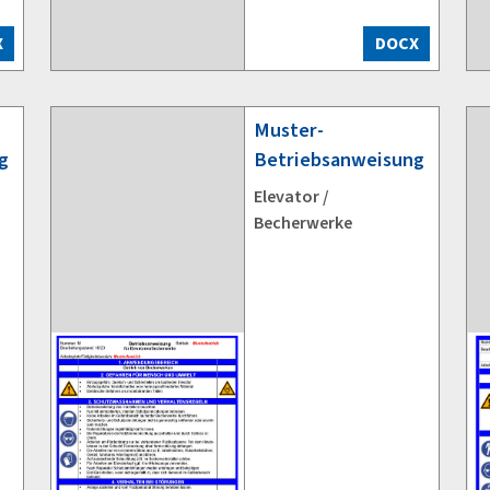
X
DOCX
Muster-
g
Betriebsanweisung
Elevator /
Becherwerke