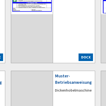
X
DOCX
Muster-
g
Betriebsanweisung
Dickenhobelmaschine