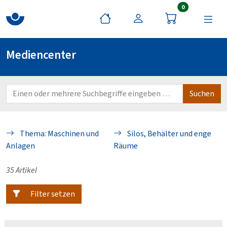
Artikel im War
0
Mediencenter
Thema: Maschinen und
Silos, Behälter und enge
Anlagen
Räume
35 Artikel
Filter setzen