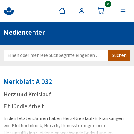
Artikel im War
0
Mediencenter
Merkblatt
A 032
Herz und Kreislauf
Fit für die Arbeit
In den letzten Jahren haben Herz-Kreislauf-Erkrankungen
wie Bluthochdruck, Herzrhythmusstörungen oder
Herzinsuffizienz leider eine wachsende Bedeutung im