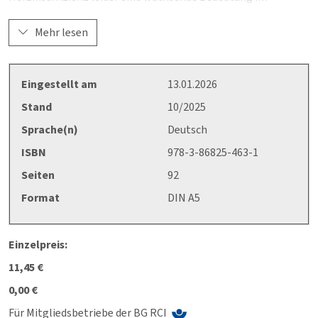
betrieblichen Alltag erlangt. In dieser Schrift wird auf das
Herz-Kreislauf-System, schädigende Einflüsse und deren
Mehr lesen
Folgen eingegangen. So werden z. B. verschiedene Herz-
Kreislauf-Erkrankungen erläutert und es wird die wichtige
Rolle einer gesunden Ernährung und regelmäßiger Bewegung
Eingestellt am
13.01.2026
aufgezeigt.
Stand
10/2025
Sprache(n)
Deutsch
ISBN
978-3-86825-463-1
Seiten
92
Format
DIN A5
Einzelpreis:
11,45 €
0,00 €
Für Mitgliedsbetriebe der BG RCI