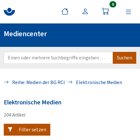
Artikel im War
0
Mediencenter
Reihe: Medien der BG RCI
Elektronische Medien
Elektronische Medien
104 Artikel
Filter setzen