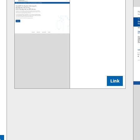
Link
k