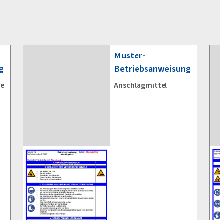
Muster-
g
Betriebsanweisung
he
Anschlagmittel