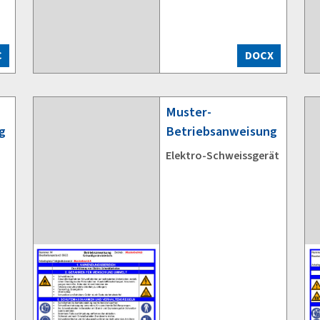
C
DOCX
Muster-
g
Betriebsanweisung
Elektro-Schweissgerät