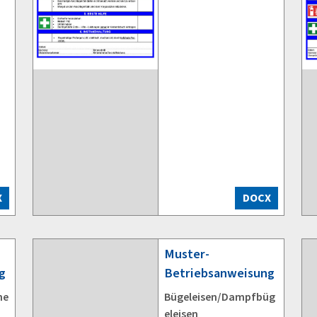
X
DOCX
Muster-
g
Betriebsanweisung
ne
Bügeleisen/Dampfbüg
eleisen