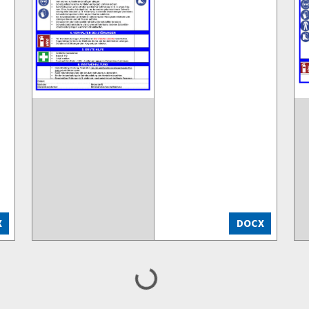
X
DOCX