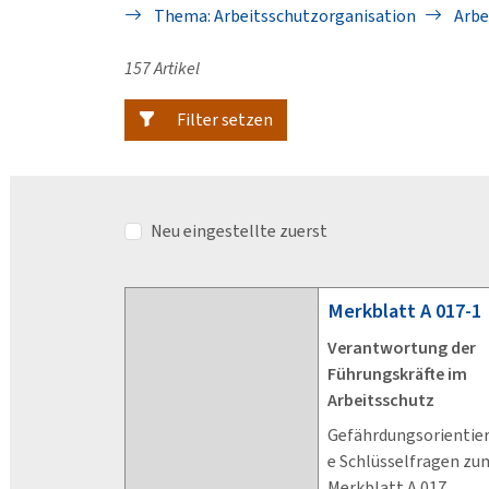
Thema: Arbeitsschutzorganisation
Arbe
157 Artikel
Filter setzen
Neu eingestellte zuerst
Merkblatt
A 017-1
Verantwortung der
Führungskräfte im
Arbeitsschutz
Gefährdungsorientie
e Schlüsselfragen zu
Merkblatt A 017