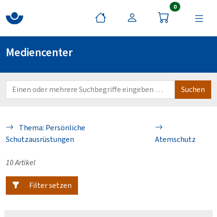
Artikel im War
0
Mediencenter
Thema: Persönliche
Schutzausrüstungen
Atemschutz
10 Artikel
Filter setzen