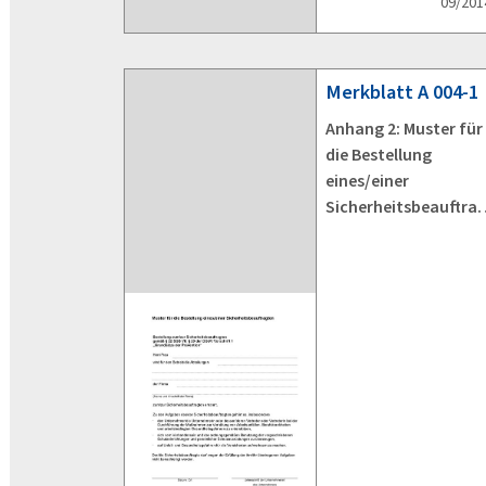
09/201
Merkblatt
A 004-1
Anhang 2: Muster für
die Bestellung
eines/einer
Sicherheitsbeauftra
en (entspricht A 004,
Anhang 2)