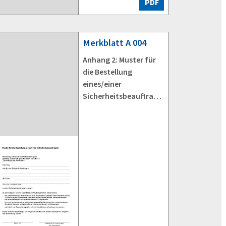
PDF
Merkblatt
A 004
Anhang 2: Muster für
die Bestellung
eines/einer
Sicherheitsbeauftragt
en (entspricht A 004-1,
Anhang 2)