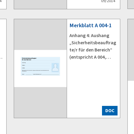
4
09/2014
Merkblatt
A 004-1
Anhang 4: Aushang
„Sicherheitsbeauftrag
te/r für den Bereich“
gt
(entspricht A 004,
Anhang 3)
DOC