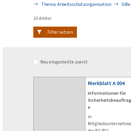
Thema: Arbeitsschutzorganisation
SiBe
10 Artikel
Filter setzen
Neu eingestellte zuerst
Merkblatt
A 004
Informationen für
Sicherheitsbeauftra
e
in
Mitgliedsunternehm
der BG RCI