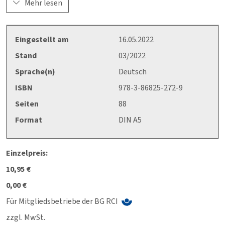
der Organisation einer gut funktionierenden betrieblichen
Mehr lesen
Verkehrssicherheitsarbeit.
Daneben findet sich in den Anhängen u.a. eine Übersicht
Eingestellt am
16.05.2022
erwähnter BG RCI- Seminare und Medien, ein Fragebogen zur
Stand
03/2022
Erfassung und Analyse von Wege- und Dienstwegeunfällen
und ein Fragebogen zur Analyse des betrieblichen
Sprache(n)
Deutsch
Radverkehrs.
ISBN
978-3-86825-272-9
Seiten
88
Format
DIN A5
Einzelpreis:
10,95 €
0,00 €
Für Mitgliedsbetriebe der BG RCI
zzgl. MwSt.