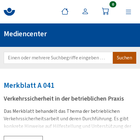
Artikel im War
0
Mediencenter
Merkblatt
A 041
Verkehrssicherheit in der betrieblichen Praxis
Das Merkblatt behandelt das Thema der betrieblichen
Verkehrssicherheitsarbeit und deren Durchführung. Es gibt
konkrete Hinweise auf Hilfestellung und Unterstützung der
BG RCI bei spezifischen Herausforderungen und Aufgaben bei