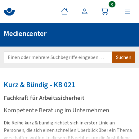
Artikel im War
0
Mediencenter
Kurz & Bündig - KB
021
Fachkraft für Arbeitssicherheit
Kompetente Beratung im Unternehmen
Die Reihe kurz & bündig richtet sich in erster Linie an
Personen, die sich einen schnellen Überblick über ein Thema
verschaffen wollen. In diesem KB geht es um die Ausbildung