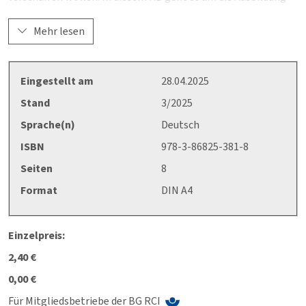
zur Fachkraft für Arbeitssicherheit (SIFA) bei der BG RCI. Es
fasst die wichtigsten Informationen zusammen.
Mehr lesen
(Ersetzt die Ausgabe 11/2019)
Eingestellt am
28.04.2025
Stand
3/2025
Sprache(n)
Deutsch
ISBN
978-3-86825-381-8
Seiten
8
Format
DIN A4
Einzelpreis:
2,40 €
0,00 €
Für Mitgliedsbetriebe der BG RCI