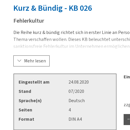
Kurz & Bündig - KB
026
Fehlerkultur
Die Reihe kurz & bündig richtet sich in erster Linie an Pers
Thema verschaffen wollen. Dieses KB beleuchtet unterschie
sanktionsfreie Fehlerkultur im Unternehmen ermöglichen m
Beschäftigten zu jedem Zeitpunkt zu gewährleisten.
Mehr lesen
Ein
Eingestellt am
24.08.2020
Stand
07/2020
Sprache(n)
Deutsch
zzg
Seiten
4
Format
DIN A4