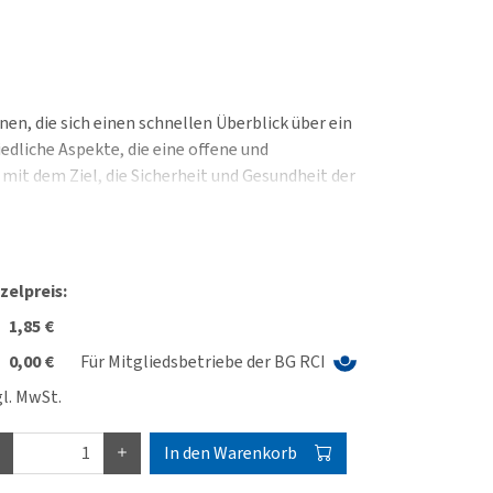
onen, die sich einen schnellen Überblick über ein
dliche Aspekte, die eine offene und
it dem Ziel, die Sicherheit und Gesundheit der
zelpreis:
1,85 €
0,00 €
Für Mitgliedsbetriebe der BG RCI
l. MwSt.
In den Warenkorb