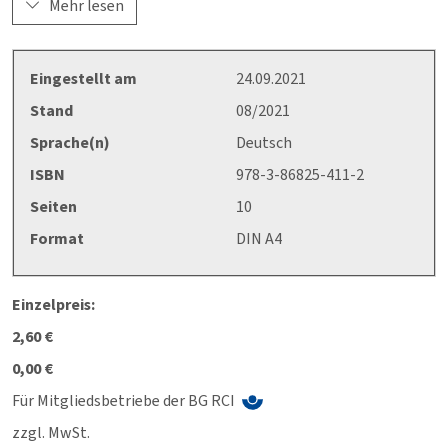
Hinweise zum Einsatz geeigneter Geräte in
Mehr lesen
explosionsgefährdeten Bereichen, erläutert die
Prüfanforderungen bei Vorhandensein einer
Explosionsgefährdung und gibt Hinweise zur Dokumentation.
Eingestellt am
24.09.2021
Stand
08/2021
Sprache(n)
Deutsch
ISBN
978-3-86825-411-2
Seiten
10
Format
DIN A4
Einzelpreis:
2,60 €
0,00 €
Für Mitgliedsbetriebe der BG RCI
zzgl. MwSt.