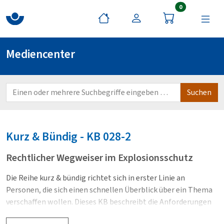
Artikel im War
0
Mediencenter
Kurz & Bündig - KB
028-2
Rechtlicher Wegweiser im Explosionsschutz
Die Reihe kurz & bündig richtet sich in erster Linie an
Personen, die sich einen schnellen Überblick über ein Thema
verschaffen wollen. Dieses KB beschreibt die Anforderungen
und Durchführung einer Gefährdungsbeurteilung, gibt