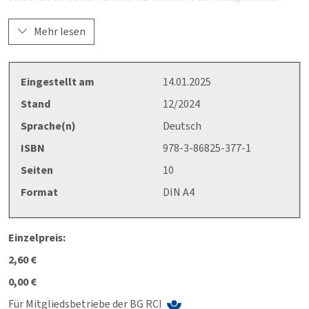
Gefahrenstellen an Gurtförderern. Es beschreibt Maßnahmen
und Einrichtungen zur Vermeidung von Unfällen beim Betrieb
Mehr lesen
sowie bei der Instandsetzung und Wartung.
(Ersetzt die Ausgabe 12/2021)
Eingestellt am
14.01.2025
Stand
12/2024
Sprache(n)
Deutsch
ISBN
978-3-86825-377-1
Seiten
10
Format
DIN A4
Einzelpreis:
2,60 €
0,00 €
Für Mitgliedsbetriebe der BG RCI