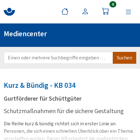
Artikel im War
0
Mediencenter
Kurz & Bündig - KB
034
Gurtförderer für Schüttgüter
Schutzmaßnahmen für die sichere Gestaltung
Die Reihe kurz & bündig richtet sich in erster Linie an
Personen, die sich einen schnellen Überblick über ein Thema
verschaffen wollen. Dieses KB erläutert die maßgeblichen