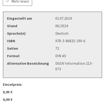
mit Sauerstoff die Gefährdungsbeurteilung durchgeführt wird
Mehr lesen
und welche technischen, organisatorischen und persönlichen
Schutzmaßnahmen gewählt werden. Außerdem sollen im
Anhang fortgeschriebene Inhalte der ehemaligen
Eingestellt am
01.07.2024
Unfallverhütungsvorschrift Sauerstoff zu
Stand
06/2024
Werkstoffanforderungen, Verdichtern und Abschirmungen
Sprache(n)
Deutsch
konserviert.
ISBN
978-3-86825-190-6
Seiten
72
Format
DIN A5
Alternative Bezeichnung
DGUV Information 213-
073
Einzelpreis:
8,95 €
0,00 €