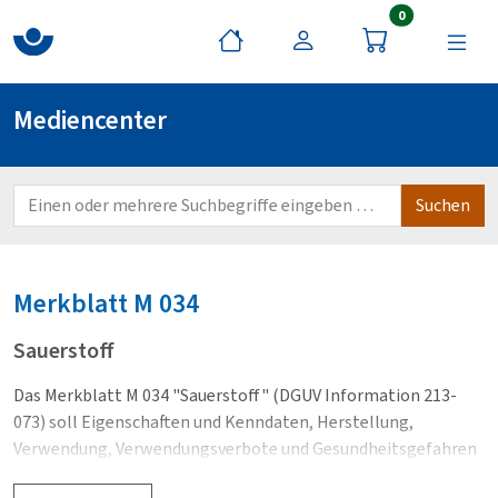
Artikel im War
0
Mediencenter
Merkblatt
M 034
Sauerstoff
Das Merkblatt M 034 "Sauerstoff" (DGUV Information 213-
073) soll Eigenschaften und Kenndaten, Herstellung,
Verwendung, Verwendungsverbote und Gesundheitsgefahren
von Sauerstoff zeigen. Außerdem zeigen, wie bei Tätigkeiten