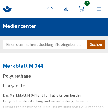
Artikel im War
0
Mediencenter
Merkblatt
M 044
Polyurethane
Isocyanate
Das Merkblatt M 044 gilt für Tätigkeiten bei der
Polyurethanherstellung und -verarbeitung. Je nach
Einsatzgebiet können für die Herstellung von Polyurethanen