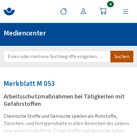
Artikel im War
0
Mediencenter
Merkblatt
M 053
Arbeitsschutzmaßnahmen bei Tätigkeiten mit
Gefahrstoffen
Chemische Stoffe und Gemische spielen als Rohstoffe,
Zwischen- und Fertigprodukte in allen Bereichen des Lebens
eine wesentliche Rolle. Einige Stoffe und Gemische haben