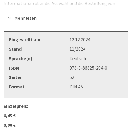
Informationen über die Auswahl und die Bestellung von
Gefahrgutbeauftragten beschrieben. Im Anschluss werden die
Anforderungen an die Ausbildung, die Aufgaben und deren
Mehr lesen
Durchführung erläutert.
Sehr hilfreich und praxisnah sind außerdem das Kapitel
Eingestellt am
12.12.2024
„Häufig gestellte Fragen“ sowie verschiedene Anhänge wie z.
Stand
11/2024
B. ein Muster-Jahresbericht oder ein Muster-Unfallbericht,
die zum Herunterladen zur Verfügung stehen. Das Merkblatt
Sprache(n)
Deutsch
richtet sich insbesondere an Unternehmen, die gefährliche
ISBN
978-3-86825-204-0
Güter transportieren oder lagern, sowie an Personen, die als
Seiten
52
Gefahrgutbeauftragte tätig sind oder es werden möchten.
Format
DIN A5
(Ersetzt die Ausgabe 2/2018)
Einzelpreis:
6,45 €
0,00 €