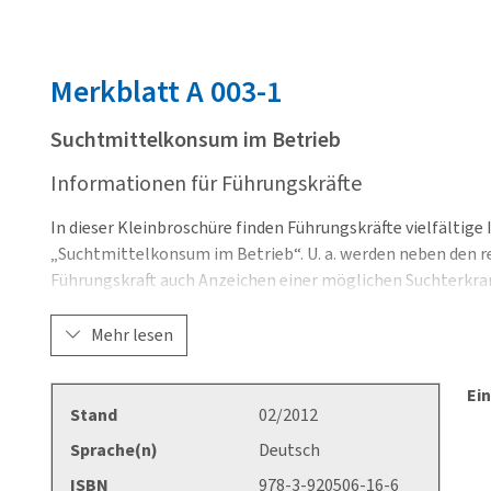
Merkblatt
A 003-1
Suchtmittelkonsum im Betrieb
Informationen für Führungskräfte
In dieser Kleinbroschüre finden Führungskräfte vielfältig
„Suchtmittelkonsum im Betrieb“. U. a. werden neben den r
Führungskraft auch Anzeichen einer möglichen Suchterk
Tipps für eine konstruktive Gesprächsführung gegeben.
Mehr lesen
Ein
Stand
02/2012
Sprache(n)
Deutsch
ISBN
978-3-920506-16-6