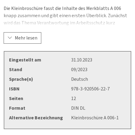
Die Kleinbroschüre fasst die Inhalte des Merkblatts A 006
knapp zusammen und gibt einen ersten Überblick. Zunächst
wird das Thema Verantwortung im Arbeitsschutz kurz
umrissen. Dann wird auf Rechtspflichten der
Unternehmensleitung und weiterer Personen im
Mehr lesen
Arbeitsschutz eingegangen. In einem dritten Abschnitt
werden mögliche Rechtsfolgen bei Pflichtverletzungen
erläutert.
Eingestellt am
31.10.2023
Stand
09/2023
Sprache(n)
Deutsch
ISBN
978-3-920506-22-7
Seiten
12
Format
DIN DL
Alternative Bezeichnung
Kleinbroschüre A 006-1