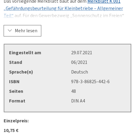
Das vorliegende Merkblatt baut auf dem
Merkblatt K 001
„Gefährdungsbeurteilung für Kleinbetriebe – Allgemeiner
Teil“
auf. Für den Gewerbezweig „Sonnenschutz im Freien“
ergänzt das Merkblatt die Inhalte des Merkblatts K 001.
Mehr lesen
Hinweis: Nur gemeinsam mit dem Merkblatt K 001
„Gefährdungsbeurteilung für Kleinbetriebe – Allgemeiner
Teil“ anzuwenden.
Eingestellt am
29.07.2021
Stand
06/2021
Sprache(n)
Deutsch
ISBN
978-3-86825-442-6
Seiten
48
Format
DIN A4
Einzelpreis:
10,75 €