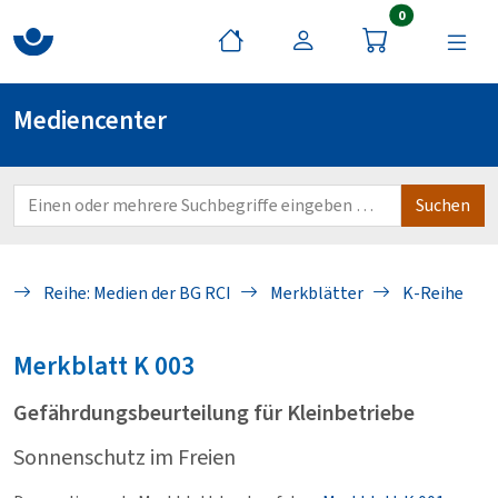
Artikel im War
0
Mediencenter
Reihe: Medien der BG RCI
Merkblätter
K-Reihe
Merkblatt
K 003
Gefährdungsbeurteilung für Kleinbetriebe
Sonnenschutz im Freien