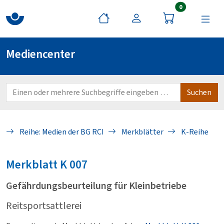
Artikel im War
0
Mediencenter
Reihe: Medien der BG RCI
Merkblätter
K-Reihe
Merkblatt
K 007
Gefährdungsbeurteilung für Kleinbetriebe
Reitsportsattlerei