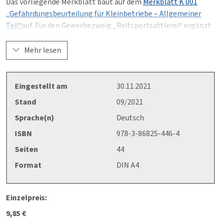
Das vorliegende Merkblatt baut auf dem
Merkblatt K 001
„Gefährdungsbeurteilung für Kleinbetriebe – Allgemeiner
Teil“
auf. Für den Gewerbezweig „Reitsportsattlerei“ ergänzt
das Merkblatt die Inhalte des Merkblatts K 001.
Mehr lesen
Hinweis: Nur gemeinsam mit dem Merkblatt K 001
„Gefährdungsbeurteilung für Kleinbetriebe – Allgemeiner
Teil“ anzuwenden.
Eingestellt am
30.11.2021
Stand
09/2021
Sprache(n)
Deutsch
ISBN
978-3-86825-446-4
Seiten
44
Format
DIN A4
Einzelpreis:
9,85 €