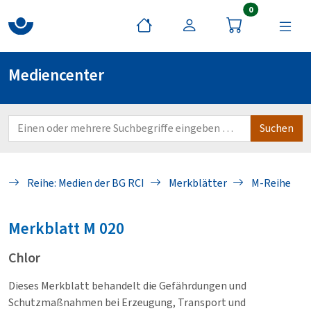
Artikel im War
0
Mediencenter
Reihe: Medien der BG RCI
Merkblätter
M-Reihe
Merkblatt
M 020
Chlor
Dieses Merkblatt behandelt die Gefährdungen und
Schutzmaßnahmen bei Erzeugung, Transport und