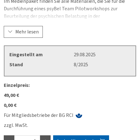
Im Medienpaket finden Sie alle Materialien, die Sie für die
Durchführung eines psyBel Team Pilotworkshops zur
Beurteilung der psychischen Belastung in der
Gefährdungsbeurteilung benötigen. Dazu gehört das
Merkblatt A 019-1, in dem die sieben Schritte der
Mehr lesen
Gefährdungsbeurteilung mit Hilfe des
Workshopinstrumentes psyBel Team beschrieben werden.
Eingestellt am
29.08.2025
Das Paket beinhaltet folgende weitere Materialien für die
Stand
8/2025
Durchführung eines Workshops:
1 psyBel Team Moderationsplan
Einzelpreis:
10 Exemplare zur psyBel Team Checkliste Gefährdungen
1 psyBel Team Auswertungsplakat
49,00 €
1 psyBel Team Lösungsplakat
0,00 €
1 psyBel Team Kommunikationsplakat
Für Mitgliedsbetriebe der BG RCI
1 Bestellliste für sämtliche psyBel Team Materialien
zzgl. MwSt.