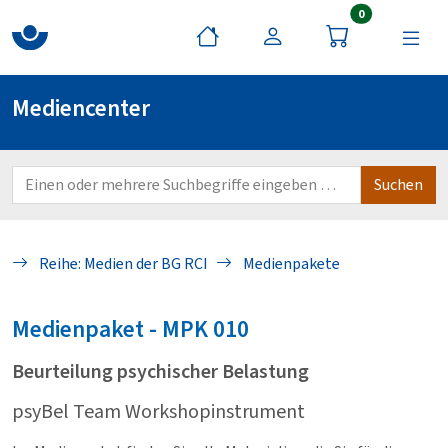
Artikel im War
0
Mediencenter
Reihe: Medien der BG RCI
Medienpakete
Medienpaket - MPK
010
Beurteilung psychischer Belastung
psyBel Team Workshopinstrument