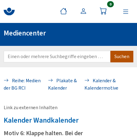
Artikel im War
0
Mediencenter
Reihe: Medien
Plakate &
Kalender &
der BG RCI
Kalender
Kalendermotive
Link zu externen Inhalten
Kalender
Wandkalender
Motiv 6: Klappe halten. Bei der