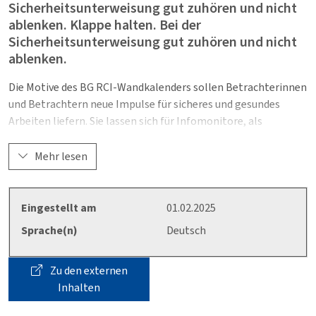
Sicherheitsunterweisung gut zuhören und nicht
ablenken. Klappe halten. Bei der
Sicherheitsunterweisung gut zuhören und nicht
ablenken.
Die Motive des BG RCI-Wandkalenders sollen Betrachterinnen
und Betrachtern neue Impulse für sicheres und gesundes
Arbeiten liefern. Sie lassen sich für Infomonitore, als
Bildschirmhintergrund oder für Ihre nächste PowerPoint-
Präsentation nutzen – es gibt eine Fülle von
Mehr lesen
Anwendungsmöglichkeiten!
jpg-Datei des Motives aus dem Wandkalender 2025 ohne
Eingestellt am
01.02.2025
Kalendarium im Querformat
Sprache(n)
Deutsch
Zu den externen
Inhalten