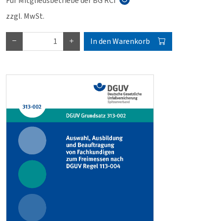
Für Mitgliedsbetriebe der BG RCI
zzgl. MwSt.
In den Warenkorb