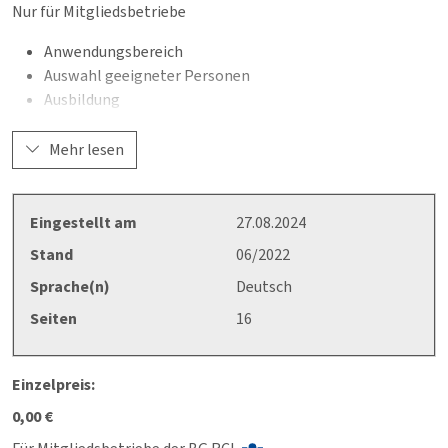
Nur für Mitgliedsbetriebe
Anwendungsbereich
Auswahl geeigneter Personen
Ausbildung
Beauftragung
Fortbildung
Mehr lesen
Qualifizierung der Ausbildenden
Anhang 1: Muster einer Bescheinigung Ausbildung nach
dem DGUV Grundsatz 313-002
Eingestellt am
27.08.2024
Anhang 2: Muster einer Bescheinigung Ausbildung nach
Stand
06/2022
dem DGUV Grundsatz 313-002
Sprache(n)
Deutsch
Anhang 3: Muster einer Beauftragung eines Fachkundigen
zum Freimessen nach DGUV Regel 113-004
Seiten
16
Einzelpreis:
0,00 €