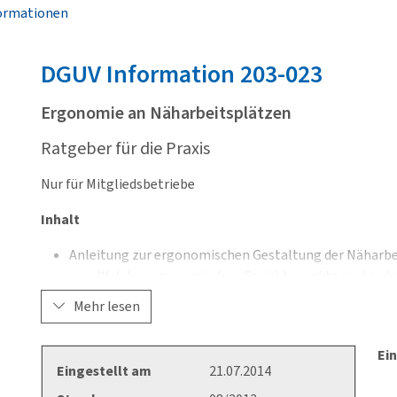
ormationen
DGUV
Information 203-023
Ergonomie an Näharbeitsplätzen
Ratgeber für die Praxis
Nur für Mitgliedsbetriebe
Inhalt
Anleitung zur ergonomischen Gestaltung der Näharbe
Welche ergonomischen Gesichtspunkte sind zu b
Wie soll der Näharbeitsplatz konstruktiv gestalte
Mehr lesen
Wie wird ein bestehender Näharbeitsplatz ergono
Nachahmung empfohlen!
Ein
Wie werden Sitz- und Steh-Näharbeitsplätze eingerich
Eingestellt am
21.07.2014
Arbeit erreicht wird?