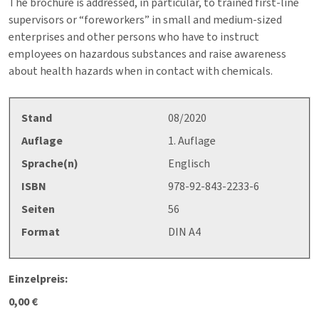
The brochure is addressed, in particular, to trained first-line
supervisors or “foreworkers” in small and medium-sized
enterprises and other persons who have to instruct
employees on hazardous substances and raise awareness
about health hazards when in contact with chemicals.
Stand
08/2020
Auflage
1. Auflage
Sprache(n)
Englisch
ISBN
978-92-843-2233-6
Seiten
56
Format
DIN A4
Einzelpreis:
0,00 €