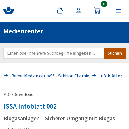
Artikel im War
0
Mediencenter
Reihe: Medien der IVSS - Sektion Chemie
Infoblätter
PDF-Download
ISSA
Infoblatt 002
Biogasanlagen – Sicherer Umgang mit Biogas