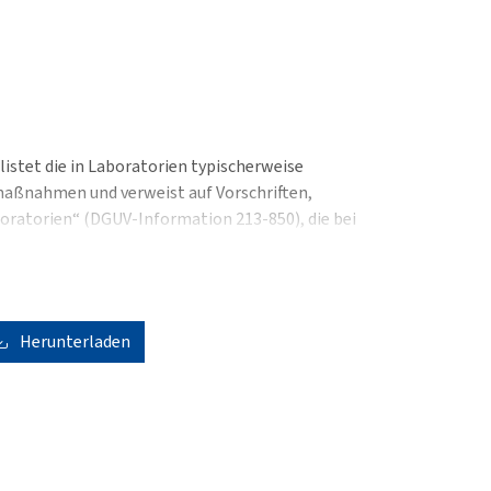
istet die in Laboratorien typischerweise
aßnahmen und verweist auf Vorschriften,
boratorien“ (DGUV-Information 213-850), die bei
ische Gefährdungsbeurteilung nach dem
auch zur Erstellung von Betriebsanweisungen
Herunterladen