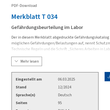
PDF-Download
Merkblatt
T 034
Gefährdungsbeurteilung im Labor
Der in diesem Merkblatt abgedruckte Gefährdungskatalog l
möglichen Gefährdungen/Belastungen auf, nennt Schutzm
Technische Regeln und die Schrift „Sicheres Arbeiten in La
Bedarf heranzuziehen sind. Der Katalog soll die systemat
Arbeitsschutzgesetz erleichtern. Er kann außerdem z. B. 
Mehr lesen
sowie für Unterweisungen herangezogen werden.
PDF-Fassung mit Lesezeichen
Eingestellt am
06.03.2025
Stand
12/2024
Sprache(n)
Deutsch
Seiten
95