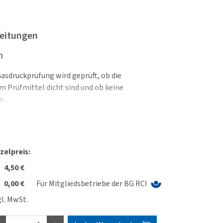
leitungen
n
Gasdruckprüfung wird geprüft, ob die
Prüfmittel dicht sind und ob keine
n.
 Druckgeräte (Druckgeräterichtlinie – DGRL),
tsgesetz, als erstmalige Druckprüfung von
iebssicherheitsverordnung (BetrSichV) im
zelpreis:
kbehältern und Rohrleitungen gemäß § 15 sowie
 § 14 Abs. 2. Einfache Druckbehälter nach der
4,50 €
 werden mit behandelt.
0,00 €
Für Mitgliedsbetriebe der BG RCI
l. MwSt.