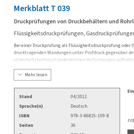
Merkblatt
T 039
Druckprüfungen von Druckbehältern und Rohr
Flüssigkeitsdruckprüfungen, Gasdruckprüfunge
Bei einer Druckprüfung als Flüssigkeitsdruckprüfung oder 
drucktragenden Wandungen unter Prüfdruck gegenüber dem 
sicherheitstechnisch bedenklichen Verformungen auftrete
Das Merkblatt gilt im Bereich der Richtlinie 97/23/EG über
Mehr lesen
umgesetzt durch die 14. Verordnung zum Produktsicherhei
Druckbehältern und Rohrleitungen und im Bereich der Betr
Ein
Rahmen der wiederkehrenden Festigkeitsprüfung von Druc
Stand
04/2012
der Prüfung vor Inbetriebnahme nach einer Änderung gemäß
Sprache(n)
Deutsch
Richtlinie 2009/105/EG4 (ehemals Richtlinie 87/404/EWG)
ISBN
978-3-86825-109-8
zzg
Seiten
36