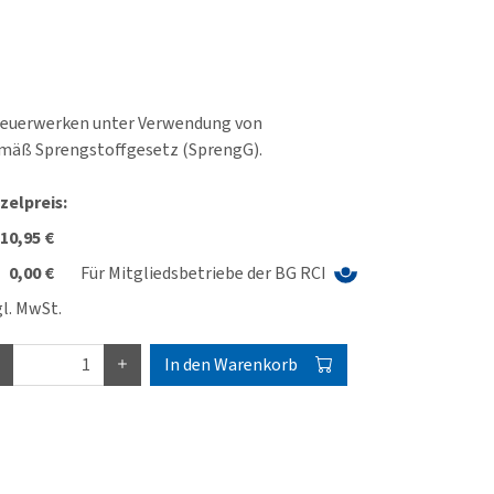
n Feuerwerken unter Verwendung von
gemäß Sprengstoffgesetz (SprengG).
zelpreis:
10,95 €
0,00 €
Für Mitgliedsbetriebe der BG RCI
l. MwSt.
In den Warenkorb