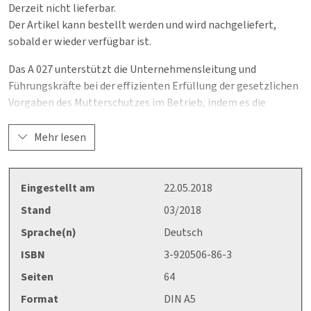
Derzeit nicht lieferbar.
Der Artikel kann bestellt werden und wird nachgeliefert,
sobald er wieder verfügbar ist.
Das A 027 unterstützt die Unternehmensleitung und
Führungskräfte bei der effizienten Erfüllung der gesetzlichen
Vorgaben des Mutterschutzes im Betrieb, indem es die
wesentlichen mutterschutz- und arbeitsschutzrechtlichen
Vorgaben zum Schutz der Gesundheit der Frau und ihres
Mehr lesen
Kindes vor und während der Schwangerschaft, nach der
Entbindung und in der Stillzeit zusammenstellt, auf eine
Weiterbeschäftigung der Frau hinwirkt und Diskriminierungen
Eingestellt am
22.05.2018
der Frau entgegenwirkt, einen Gefährdungskatalog enthält,
Stand
03/2018
in dem die wesentlichen Regelungen zum Mutterschutz
Sprache(n)
Deutsch
eingearbeitet wurden und die zügige Durchführung der
Gefährdungsbeurteilung und Festlegung geeigneter
ISBN
3-920506-86-3
Schutzmaßnahmen erleichtert wird.
Seiten
64
Format
DIN A5