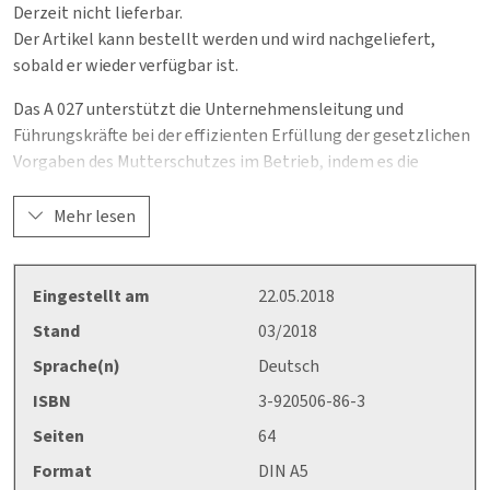
Derzeit nicht lieferbar.
Der Artikel kann bestellt werden und wird nachgeliefert,
sobald er wieder verfügbar ist.
Das A 027 unterstützt die Unternehmensleitung und
Führungskräfte bei der effizienten Erfüllung der gesetzlichen
Vorgaben des Mutterschutzes im Betrieb, indem es die
wesentlichen mutterschutz- und arbeitsschutzrechtlichen
Vorgaben zum Schutz der Gesundheit der Frau und ihres
Mehr lesen
Kindes vor und während der Schwangerschaft, nach der
Entbindung und in der Stillzeit zusammenstellt, auf eine
Weiterbeschäftigung der Frau hinwirkt und Diskriminierungen
Eingestellt am
22.05.2018
der Frau entgegenwirkt, einen Gefährdungskatalog enthält,
Stand
03/2018
in dem die wesentlichen Regelungen zum Mutterschutz
Sprache(n)
Deutsch
eingearbeitet wurden und die zügige Durchführung der
Gefährdungsbeurteilung und Festlegung geeigneter
ISBN
3-920506-86-3
Schutzmaßnahmen erleichtert wird.
Seiten
64
Format
DIN A5