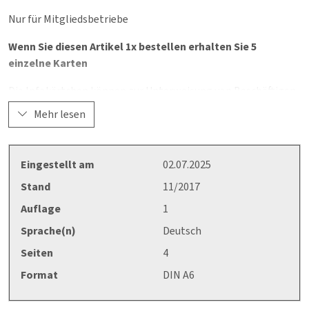
Nur für Mitgliedsbetriebe
Wenn Sie diesen Artikel 1x bestellen erhalten Sie 5
einzelne Karten
Die Infokärtchen können zur Unterweisung von Beschäftigen
vor Ort eingesetzt werden. Sie fassen kurz und knapp die
Mehr lesen
wichtigsten Punkte für die Sicherheit und Gesundheit bei der
Arbeit zusammen und sind für unterschiedliche Themen
verfügbar. Ursprünglich wurden die Infokärtchen in der BAUZ
Eingestellt am
02.07.2025
veröffentlicht.
Stand
11/2017
Auflage
1
Sprache(n)
Deutsch
Seiten
4
Format
DIN A6