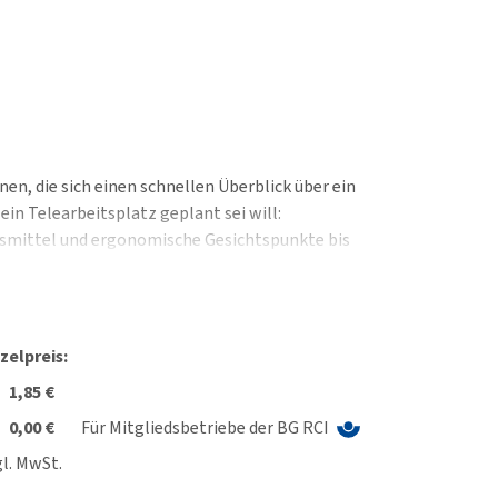
onen, die sich einen schnellen Überblick über ein
ein Telearbeitsplatz geplant sei will:
tsmittel und ergonomische Gesichtspunkte bis
relevante Aspekte thematisiert.
zelpreis:
1,85 €
0,00 €
Für Mitgliedsbetriebe der BG RCI
l. MwSt.