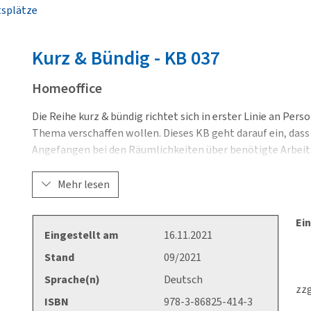
tsplätze
Kurz & Bündig - KB
037
Homeoffice
Die Reihe kurz & bündig richtet sich in erster Linie an Pers
Thema verschaffen wollen. Dieses KB geht darauf ein, dass 
Angefangen bei den Räumlichkeiten über benötigte Arbei
hin zur Vereinbarkeit von Familie und Beruf. Dabei werden 
Mehr lesen
Ein
Eingestellt am
16.11.2021
Stand
09/2021
Sprache(n)
Deutsch
zzg
ISBN
978-3-86825-414-3