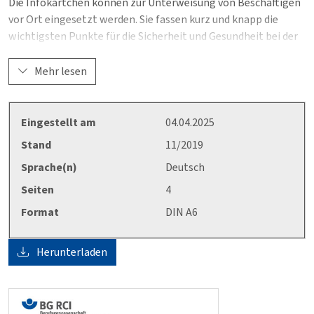
Die Infokärtchen können zur Unterweisung von Beschäftigen
vor Ort eingesetzt werden. Sie fassen kurz und knapp die
wichtigsten Punkte für die Sicherheit und Gesundheit bei der
Arbeit zusammen und sind für unterschiedliche Themen
verfügbar. Ursprünglich wurden die Infokärtchen in der BAUZ
Mehr lesen
veröffentlicht.
Eingestellt am
04.04.2025
Stand
11/2019
Sprache(n)
Deutsch
Seiten
4
Format
DIN A6
Herunterladen