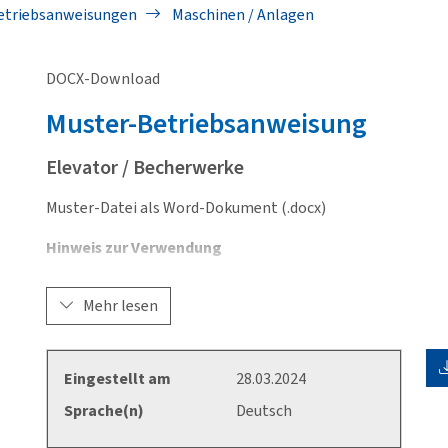
etriebsanweisungen
Maschinen / Anlagen
DOCX-Download
Muster-Betriebsanweisung
Elevator / Becherwerke
Muster-Datei als Word-Dokument (.docx)
Hinweis zur Verwendung
Die wesentlichen Inhalte dieser Muster-Betriebsanweisun
Mehr lesen
unbedingt an die betrieblichen Verhältnisse angepasst werd
anzupassen.
Für den Inhalt der Betriebsanweisung ist der Unternehmer
Eingestellt am
28.03.2024
Sprache(n)
Deutsch