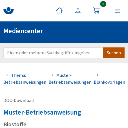
Artikel im War
0
Mediencenter
Thema:
Muster-
Betriebsanweisungen
Betriebsanweisungen
Blankovorlagen
DOC-Download
Muster-Betriebsanweisung
Biostoffe