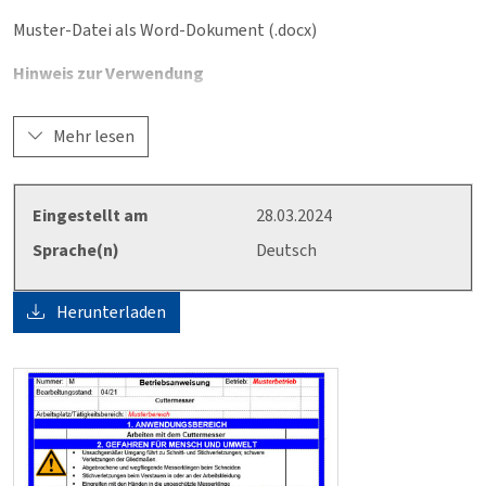
Muster-Datei als Word-Dokument (.docx)
Hinweis zur Verwendung
Die wesentlichen Inhalte dieser Muster-Betriebsanweisung
Mehr lesen
sind schon ausgearbeitet, müssen aber unbedingt an die
betrieblichen Verhältnisse angepasst werden. In jedem Fall
sind die beschrifteten Bereiche anzupassen.
Eingestellt am
28.03.2024
Für den Inhalt der Betriebsanweisung ist der Unternehmer /
Sprache(n)
Deutsch
die Unternehmerin verantwortlich.
Herunterladen