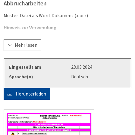
Abbrucharbeiten
Muster-Datei als Word-Dokument (.docx)
Hinweis zur Verwendung
Die wesentlichen Inhalte dieser Muster-Betriebsanweisung
Mehr lesen
sind schon ausgearbeitet, müssen aber unbedingt an die
betrieblichen Verhältnisse angepasst werden. In jedem Fall
sind die beschrifteten Bereiche anzupassen.
Eingestellt am
28.03.2024
Für den Inhalt der Betriebsanweisung ist der Unternehmer /
Sprache(n)
Deutsch
die Unternehmerin verantwortlich.
Herunterladen