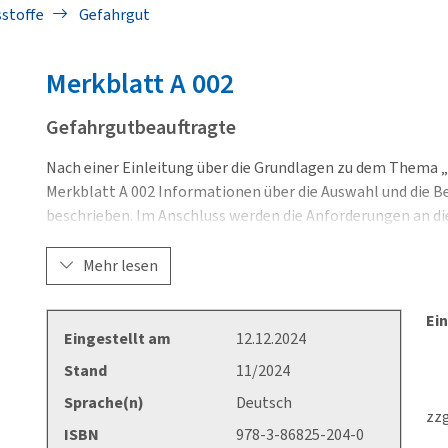
sstoffe
Gefahrgut
Merkblatt
A 002
Gefahrgutbeauftragte
Nach einer Einleitung über die Grundlagen zu dem Thema 
Merkblatt A 002 Informationen über die Auswahl und die 
beschrieben. Im Anschluss werden die Anforderungen an di
Durchführung erläutert.
Mehr lesen
Sehr hilfreich und praxisnah sind außerdem das Kapitel „H
Anhänge wie z. B. ein Muster-Jahresbericht oder ein Muste
Ein
Verfügung stehen. Das Merkblatt richtet sich insbesonder
Eingestellt am
12.12.2024
transportieren oder lagern, sowie an Personen, die als Ge
Stand
11/2024
möchten.
Sprache(n)
Deutsch
(Ersetzt die Ausgabe 2/2018)
zzg
ISBN
978-3-86825-204-0