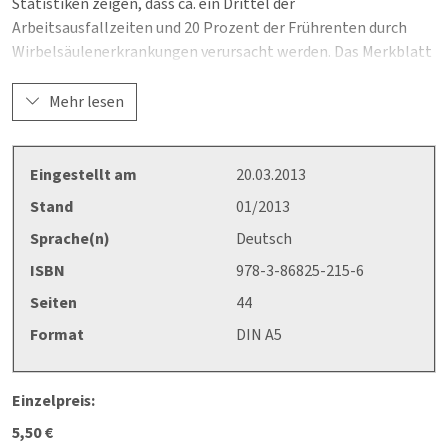
Statistiken zeigen, dass ca. ein Drittel der
Arbeitsausfallzeiten und 20 Prozent der Frührenten durch
Wirbelsäulenerkrankungen verursacht werden. Das Merkblatt
A 031 unterstützt Unternehmer und Unternehmerinnen,
Führungskräfte, Betriebsärzte, Fachkräfte für
Mehr lesen
Arbeitssicherheit und Sicherheitsbeauftragte dabei, sich zu
dem Thema Wirbelsäulenerkrankungen zu informieren, die
Arbeitsbedingungen im Betrieb in Hinblick auf diese
Eingestellt am
20.03.2013
Erkrankungen zu untersuchen und Wirbelsäulenerkrankungen
Stand
01/2013
vorzubeugen.
Sprache(n)
Deutsch
Checklisten helfen, das Thema in eine
ISBN
978-3-86825-215-6
Gefährdungsbeurteilung zu integrieren und dokumentieren.
Seiten
44
Format
DIN A5
Einzelpreis:
5,50 €