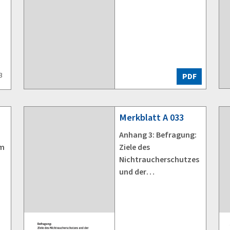
3
PDF
Merkblatt
A 033
Anhang 3: Befragung:
um
Ziele des
Nichtraucherschutzes
und der
Gesundheitsförderung
im Betrieb