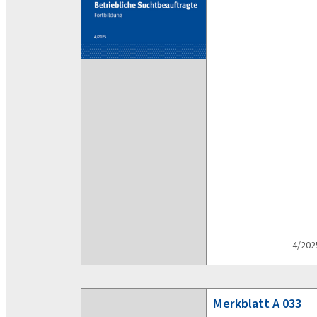
4/202
Merkblatt
A 033