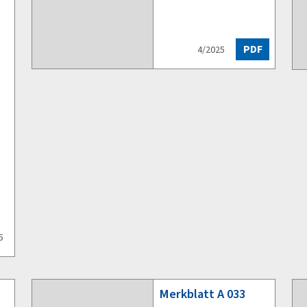
PDF
4/2025
5
Merkblatt
A 033