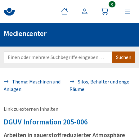
Artikel im War
0
Mediencenter
Thema: Maschinen und
Silos, Behälter und enge
Anlagen
Räume
Link zu externen Inhalten
DGUV
Information 205-006
Arbeiten in sauerstoffreduzierter Atmosphäre