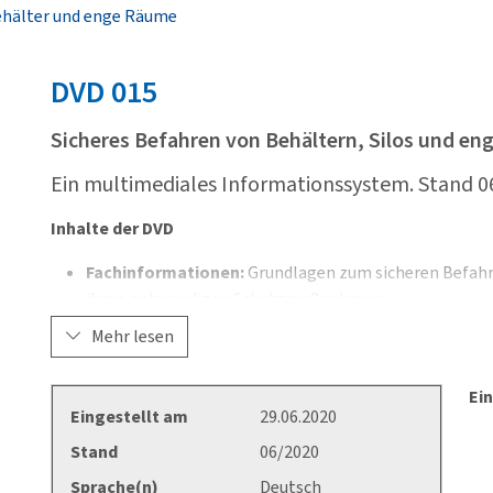
ehälter und enge Räume
DVD
015
Sicheres Befahren von Behältern, Silos und e
Ein multimediales Informationssystem. Stand 06
Inhalte der DVD
Fachinformationen:
Grundlagen zum sicheren Befahr
ihren notwendigen Schutzmaßnahmen
3 Fallbeispiele:
Instandsetzungsarbeit in einem Rührke
Mehr lesen
Wartungsarbeit in einer Grube
Umsetzungshilfen:
Vorschriften, Musterdokumente, 
Ein
Eingestellt am
29.06.2020
Empfohlene Systemvoraussetzungen:
Windows-PC mit ca
Betriebssystem ab Windows 7.
Stand
06/2020
Sprache(n)
Deutsch
Hinweis