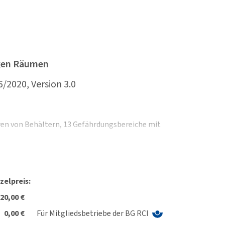
ngen Räumen
/2020, Version 3.0
en von Behältern, 13 Gefährdungsbereiche mit
ssel, Störungsbeseitigung in einem Silo,
Unterweisungshilfen, Seminare.
zelpreis:
. 850 MB freiem Festplattenspeicher,
20,00 €
0,00 €
Für Mitgliedsbetriebe der BG RCI