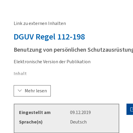
Link zu externen Inhalten
DGUV
Regel 112-198
Benutzung von persönlichen Schutzausrüstun
Elektronische Version der Publikation
Inhalt
Vorbemerkung
Mehr lesen
1 Anwendungsbereich
2 Begriffsbestimmungen
3 Grundsätzliches
Eingestellt am
09.12.2019
3.1 Allgemeines
3.2 EU-Konformitätserklärung und CE-Kennzeic
Sprache(n)
Deutsch
3.3 Produktkennzeichnung